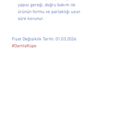
yapısı gereği, doğru bakım ile
ürünün formu ve parlaklığı uzun
süre korunur.
Fiyat Değişiklik Tarihi: 01.03.2026
#DamlaKüpe
Cen Dükkan
hello@cencam.com
selam@cendukkan.com
Alışveriş
Küpe