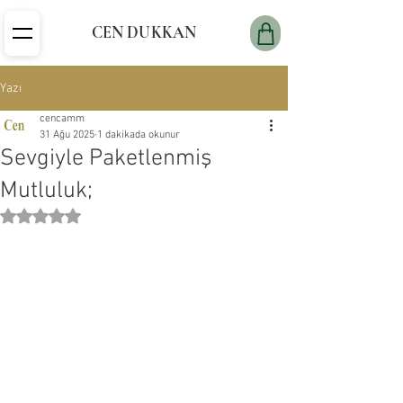
CEN DUKKAN
Yazı
cencamm
31 Ağu 2025
1 dakikada okunur
Sevgiyle Paketlenmiş
Mutluluk;
5 üzerinden NaN yıldız