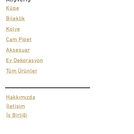
Küpe
Bileklik
Kolye
Cam Pipet
Aksesuar
Ev Dekorasyon
Tüm Ürünler
Hakkımızda
İletişim
İş Birliği
Blog
Sıkça Sorulan Sorular