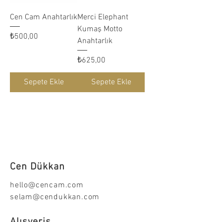
Cen Cam Anahtarlık
Merci Elephant
Kumaş Motto
Fiyat
₺500,00
Anahtarlık
Fiyat
₺625,00
Sepete Ekle
Sepete Ekle
Cen Dükkan
hello@cencam.com
selam@cendukkan.com
Alışveriş